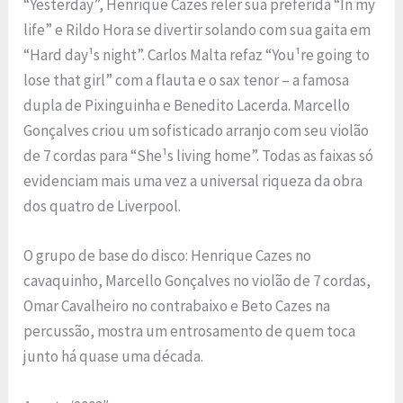
“Yesterday”, Henrique Cazes reler sua preferida “In my
life” e Rildo Hora se divertir solando com sua gaita em
“Hard day¹s night”. Carlos Malta refaz “You¹re going to
lose that girl” com a flauta e o sax tenor – a famosa
dupla de Pixinguinha e Benedito Lacerda. Marcello
Gonçalves criou um sofisticado arranjo com seu violão
de 7 cordas para “She¹s living home”. Todas as faixas só
evidenciam mais uma vez a universal riqueza da obra
dos quatro de Liverpool.
O grupo de base do disco: Henrique Cazes no
cavaquinho, Marcello Gonçalves no violão de 7 cordas,
Omar Cavalheiro no contrabaixo e Beto Cazes na
percussão, mostra um entrosamento de quem toca
junto há quase uma década.