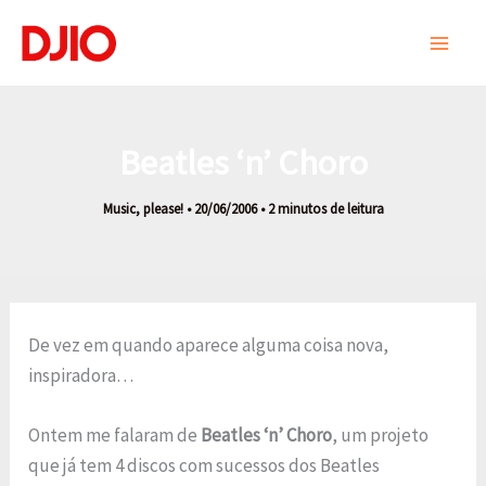
Ir
para
o
conteúdo
Beatles ‘n’ Choro
Music, please!
•
20/06/2006
•
2 minutos de leitura
De vez em quando aparece alguma coisa nova,
inspiradora…
Ontem me falaram de
Beatles ‘n’ Choro
, um projeto
que já tem 4 discos com sucessos dos Beatles