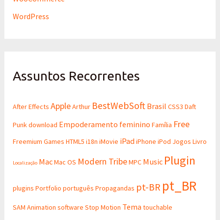
WordPress
Assuntos Recorrentes
BestWebSoft
Apple
Brasil
After Effects
Arthur
CSS3
Daft
Free
Empoderamento feminino
Punk
download
Família
iPad
Freemium
Games
HTML5
i18n
iMovie
iPhone
iPod
Jogos
Livro
Plugin
Modern Tribe
Mac
Music
Mac OS
MPC
Localização
pt_BR
pt-BR
plugins
Portfolio
português
Propagandas
Tema
SAM Animation
software
Stop Motion
touchable