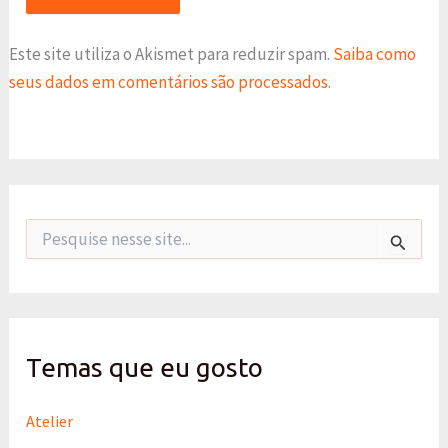
Este site utiliza o Akismet para reduzir spam.
Saiba como
seus dados em comentários são processados
.
P
e
s
q
u
i
s
Temas que eu gosto
a
r
p
Atelier
o