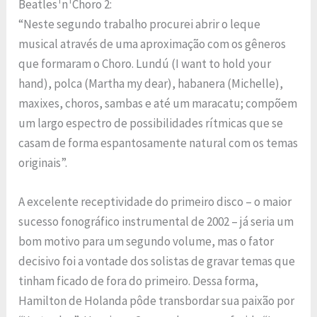
Beatles¹n¹Choro 2:
“Neste segundo trabalho procurei abrir o leque
musical através de uma aproximação com os gêneros
que formaram o Choro. Lundú (I want to hold your
hand), polca (Martha my dear), habanera (Michelle),
maxixes, choros, sambas e até um maracatu; compõem
um largo espectro de possibilidades rítmicas que se
casam de forma espantosamente natural com os temas
originais”.
A excelente receptividade do primeiro disco – o maior
sucesso fonográfico instrumental de 2002 – já seria um
bom motivo para um segundo volume, mas o fator
decisivo foi a vontade dos solistas de gravar temas que
tinham ficado de fora do primeiro. Dessa forma,
Hamilton de Holanda pôde transbordar sua paixão por