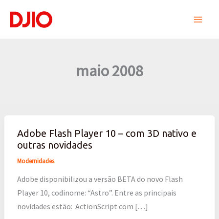
Ir
para
o
conteúdo
maio 2008
Adobe Flash Player 10 – com 3D nativo e
Adobe
outras novidades
Flash
Player
Modernidades
10
Adobe disponibilizou a versão BETA do novo Flash
–
Player 10, codinome: “Astro”. Entre as principais
com
novidades estão:  ActionScript com […]
3D