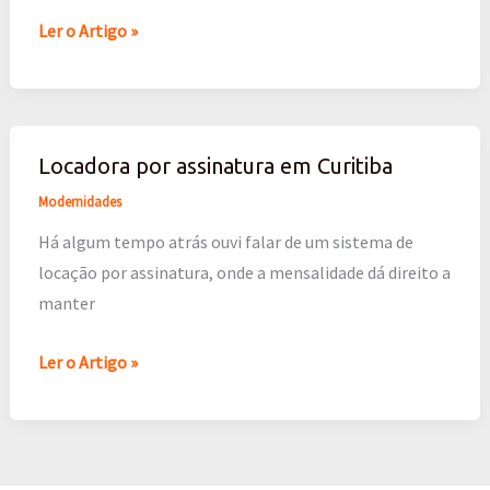
nativo
Ler o Artigo »
e
outras
novidades
Locadora por assinatura em Curitiba
Locadora
por
Modernidades
assinatura
Há algum tempo atrás ouvi falar de um sistema de
em
locação por assinatura, onde a mensalidade dá direito a
Curitiba
manter
Ler o Artigo »