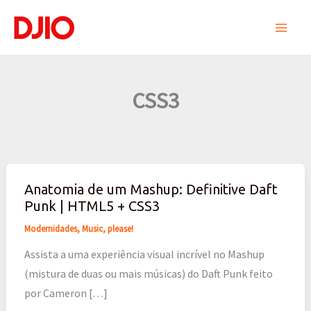
Ir
para
o
conteúdo
CSS3
Anatomia de um Mashup: Definitive Daft
Anatomia
Punk | HTML5 + CSS3
de
um
Modernidades
,
Music, please!
Mashup:
Assista a uma experiência visual incrível no Mashup
Definitive
(mistura de duas ou mais músicas) do Daft Punk feito
Daft
por Cameron […]
Punk