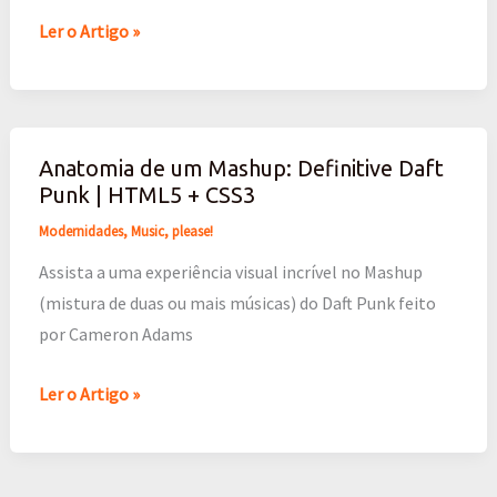
|
Ler o Artigo »
HTML5
+
CSS3
Anatomia de um Mashup: Definitive Daft
Anatomia
Punk | HTML5 + CSS3
de
um
Modernidades
,
Music, please!
Mashup:
Assista a uma experiência visual incrível no Mashup
Definitive
(mistura de duas ou mais músicas) do Daft Punk feito
Daft
por Cameron Adams
Punk
|
Ler o Artigo »
HTML5
+
CSS3