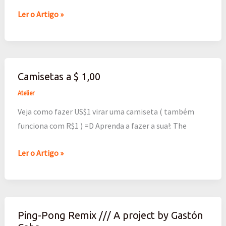
Ler o Artigo »
Camisetas a $ 1,00
Camisetas
a
Atelier
$
Veja como fazer US$1 virar uma camiseta ( também
1,00
funciona com R$1 ) =D Aprenda a fazer a sua!: The
Ler o Artigo »
Ping-Pong Remix /// A project by Gastón
Ping-