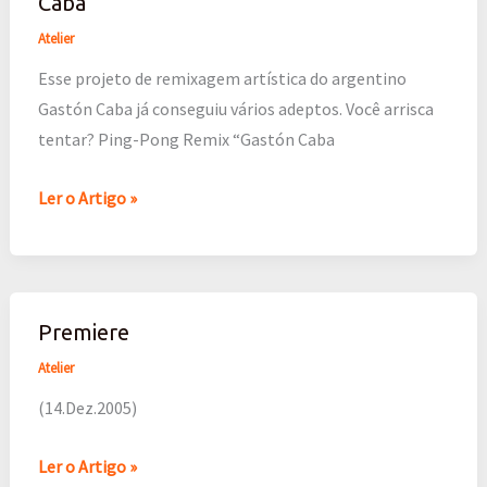
Caba
Pong
Remix
Atelier
///
Esse projeto de remixagem artística do argentino
A
Gastón Caba já conseguiu vários adeptos. Você arrisca
project
tentar? Ping-Pong Remix “Gastón Caba
by
Gastón
Ler o Artigo »
Caba
Premiere
Premiere
Atelier
(14.Dez.2005)
Ler o Artigo »