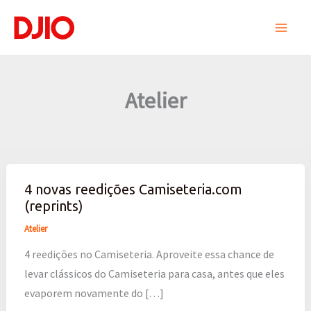
Ir
para
o
conteúdo
Atelier
4 novas reedições Camiseteria.com
4
(reprints)
novas
reedições
Atelier
Camiseteria.com
4 reedições no Camiseteria. Aproveite essa chance de
(reprints)
levar clássicos do Camiseteria para casa, antes que eles
evaporem novamente do […]