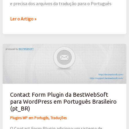
e precisa dos arquivos da tradução para o Português
Ler o Artigo »
Contact
Form
Plugin
da
BestWebSoft
para
Contact Form Plugin da BestWebSoft
WordPress
para WordPress em Português Brasileiro
em
(pt_BR)
Português
Plugins WP em Portugês
,
Traduções
Brasileiro
(pt_BR)
O Contact Form Plugin adiciona um sistema de