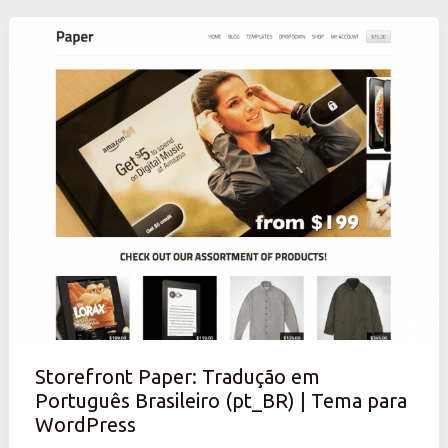
Storefront
Paper:
Tradução
em
Português
Brasileiro
(pt_BR)
|
Tema
para
WordPress
Storefront Paper: Tradução em
Português Brasileiro (pt_BR) | Tema para
WordPress