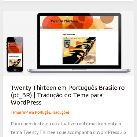
Twenty
Thirteen
em
Português
Brasileiro
(pt_BR)
|
Tradução
do
Twenty Thirteen em Português Brasileiro
Tema
(pt_BR) | Tradução do Tema para
para
WordPress
WordPress
Temas WP em Portugês
,
Traduções
Para quem instalou ou atualizou automaticamente o
tema Twenty Thirteen que acompanha o WordPress 3.6