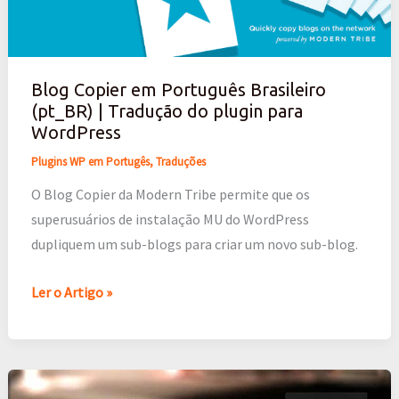
Português
Brasileiro
(pt_BR)
Blog Copier em Português Brasileiro
|
(pt_BR) | Tradução do plugin para
Tradução
WordPress
do
Plugins WP em Portugês
,
Traduções
plugin
para
O Blog Copier da Modern Tribe permite que os
WordPress
superusuários de instalação MU do WordPress
dupliquem um sub-blogs para criar um novo sub-blog.
Ler o Artigo »
Design