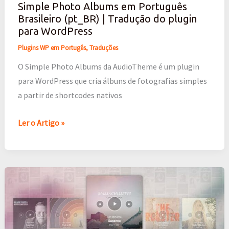
Simple Photo Albums em Português
(pt_BR)
Brasileiro (pt_BR) | Tradução do plugin
|
para WordPress
Tradução
Plugins WP em Portugês
,
Traduções
do
plugin
O Simple Photo Albums da AudioTheme é um plugin
para
para WordPress que cria álbuns de fotografias simples
WordPress
a partir de shortcodes nativos
Ler o Artigo »
Cue
em
Português
Brasileiro