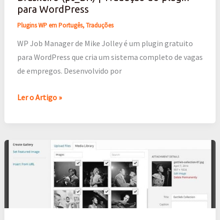
|
para WordPress
Tradução
Plugins WP em Portugês
,
Traduções
do
plugin
WP Job Manager de Mike Jolley é um plugin gratuito
para
para WordPress que cria um sistema completo de vagas
WordPress
de empregos. Desenvolvido por
Ler o Artigo »
Simple
Photo
Albums
em
Português
Brasileiro