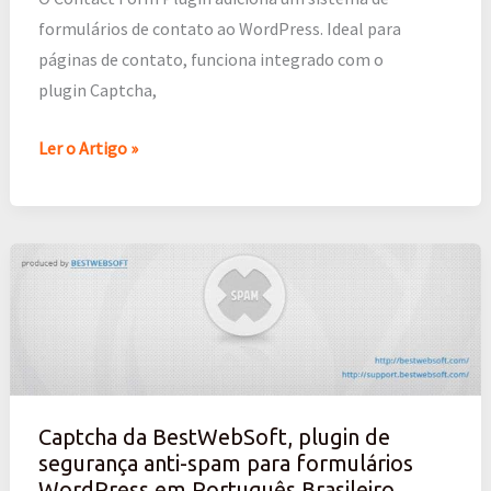
formulários de contato ao WordPress. Ideal para
páginas de contato, funciona integrado com o
plugin Captcha,
Ler o Artigo »
Captcha
da
BestWebSoft,
plugin
de
segurança
Captcha da BestWebSoft, plugin de
anti-
segurança anti-spam para formulários
spam
WordPress em Português Brasileiro