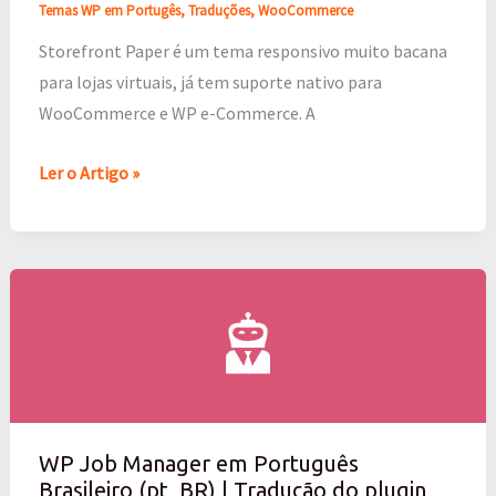
Temas WP em Portugês
,
Traduções
,
WooCommerce
Storefront Paper é um tema responsivo muito bacana
para lojas virtuais, já tem suporte nativo para
WooCommerce e WP e-Commerce. A
Ler o Artigo »
WP
Job
Manager
em
Português
Brasileiro
WP Job Manager em Português
(pt_BR)
Brasileiro (pt_BR) | Tradução do plugin