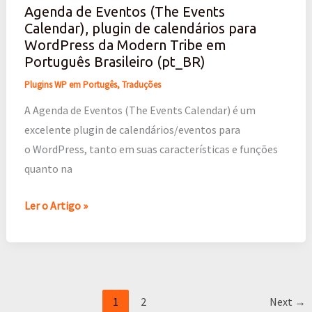
Agenda de Eventos (The Events
plugin
Calendar), plugin de calendários para
de
WordPress da Modern Tribe em
calendários
Português Brasileiro (pt_BR)
para
Plugins WP em Portugês
,
Traduções
WordPress
A Agenda de Eventos (The Events Calendar) é um
da
excelente plugin de calendários/eventos para
Modern
o WordPress, tanto em suas características e funções
Tribe
quanto na
em
Português
Ler o Artigo »
Brasileiro
(pt_BR)
1
2
Next
→