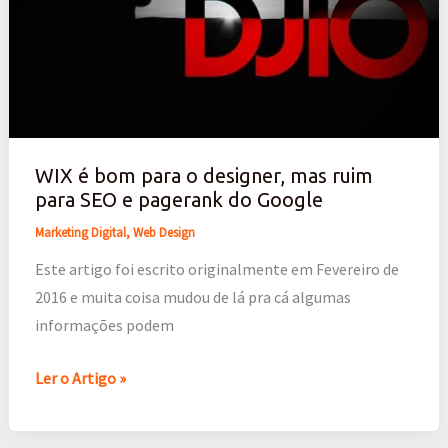
para
o
designer,
mas
ruim
para
WIX é bom para o designer, mas ruim
SEO
para SEO e pagerank do Google
e
Marketing Digital
,
Web Design
pagerank
Este artigo foi escrito originalmente em Fevereiro de
do
2016 e muita coisa mudou de lá pra cá algumas
Google
informações podem
Ler o Artigo »