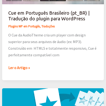
(pt_BR)
|
Cue em Português Brasileiro (pt_BR) |
Tradução
Tradução do plugin para WordPress
do
Plugins WP em Portugês
,
Traduções
plugin
para
O Cue da AudioTheme cria um player com design
WordPress
superior para seus arquivos de áudio (ex: MP3).
Construído em HTML5 e totalmente responsivo, Cue é
perfeitamente compatível com
Ler o Artigo »
Blog
Copier
em