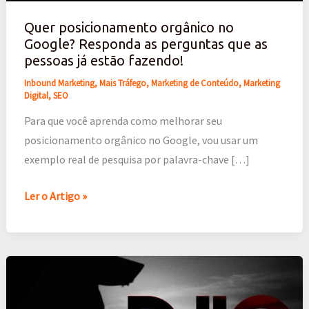
que
Quer posicionamento orgânico no
as
Google? Responda as perguntas que as
pessoas
pessoas já estão fazendo!
já
Inbound Marketing
,
Mais Tráfego
,
Marketing de Conteúdo
,
Marketing
estão
Digital
,
SEO
fazendo!
Para que você aprenda como melhorar seu
posicionamento orgânico no Google, vou usar um
exemplo real de pesquisa por palavra-chave […]
Ler o Artigo »
WIX
é
bom