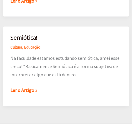
Ler o Artigo »
Mata
Atlântica
Semiótica!
Semiótica!
Cultura
,
Educação
Na faculdade estamos estudando semiótica, amei esse
treco! “Basicamente Semiótica é a forma subjetiva de
interpretar algo que está dentro
Ler o Artigo »