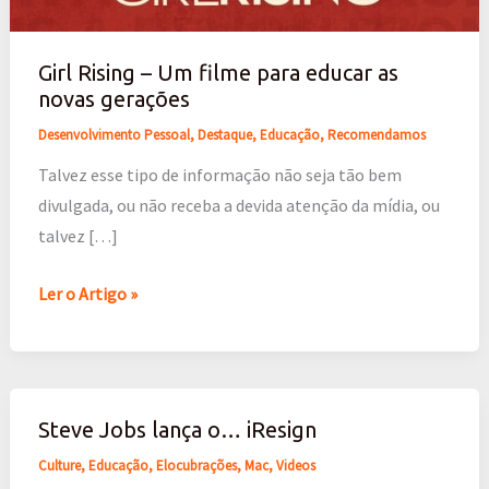
novas
gerações
Girl Rising – Um filme para educar as
novas gerações
Desenvolvimento Pessoal
,
Destaque
,
Educação
,
Recomendamos
Talvez esse tipo de informação não seja tão bem
divulgada, ou não receba a devida atenção da mídia, ou
talvez […]
Ler o Artigo »
Steve Jobs lança o… iResign
Steve
Jobs
Culture
,
Educação
,
Elocubrações
,
Mac
,
Videos