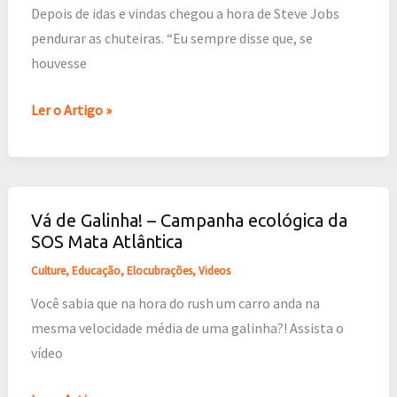
lança
Depois de idas e vindas chegou a hora de Steve Jobs
o…
pendurar as chuteiras. “Eu sempre disse que, se
iResign
houvesse
Ler o Artigo »
Vá de Galinha‬‏! – Campanha ecológica da
Vá
SOS Mata Atlântica
de
Galinha‬‏!
Culture
,
Educação
,
Elocubrações
,
Videos
–
Você sabia que na hora do rush um carro anda na
Campanha
mesma velocidade média de uma galinha?! Assista o
ecológica
vídeo
da
SOS