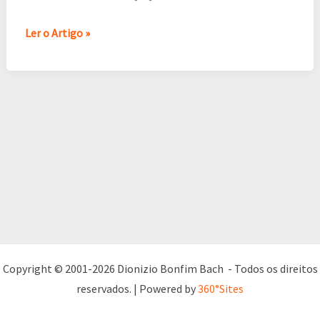
atrair
Ler o Artigo »
mais
clientes
Copyright © 2001-2026 Dionizio Bonfim Bach - Todos os direitos
reservados. | Powered by
360°Sites