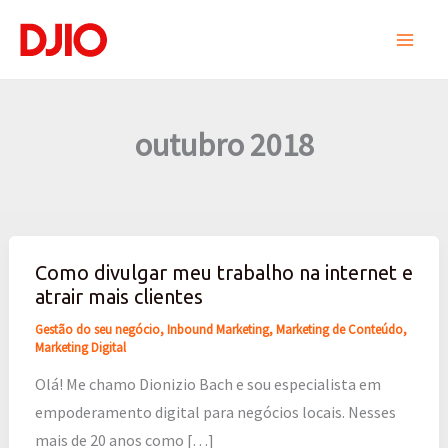
Ir
para
o
conteúdo
outubro 2018
Como divulgar meu trabalho na internet e
Como
atrair mais clientes
divulgar
meu
Gestão do seu negócio
,
Inbound Marketing
,
Marketing de Conteúdo
,
Marketing Digital
trabalho
Olá! Me chamo Dionizio Bach e sou especialista em
na
empoderamento digital para negócios locais. Nesses
internet
mais de 20 anos como […]
e