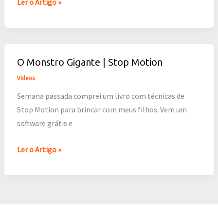
Ler o Artigo »
O Monstro Gigante | Stop Motion
O
Monstro
Videos
Gigante
Semana passada comprei um livro com técnicas de
|
Stop Motion para brincar com meus filhos. Vem um
Stop
software grátis e
Motion
Ler o Artigo »