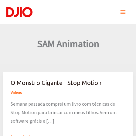
Ir
para
o
conteúdo
SAM Animation
O Monstro Gigante | Stop Motion
O
Monstro
Videos
Gigante
Semana passada comprei um livro com técnicas de
|
Stop Motion para brincar com meus filhos. Vem um
Stop
software grátis e […]
Motion