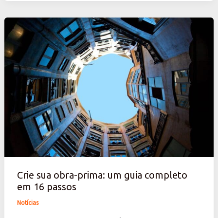
Crie
sua
obra-
prima:
um
guia
completo
em
16
passos
Crie sua obra-prima: um guia completo
em 16 passos
Notícias