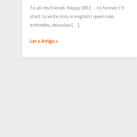
To all my friends: Happy 2003… til forever I’ll
start to write only in english ( quem não
entendeu, desculpa […]
Ler o Artigo »