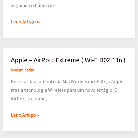
Apple
Seguindo o hábito de
Ler o Artigo »
Apple – AirPort Extreme ( Wi-Fi 802.11n )
Apple
–
Modernidades
AirPort
Entre os lançamento da MacWorld Expo 2007, a Apple
Extreme
traz a tecnologia Wireless para um novo estágio. O
(
AirPort Extreme,
Wi-
Fi
Ler o Artigo »
802.11n
)