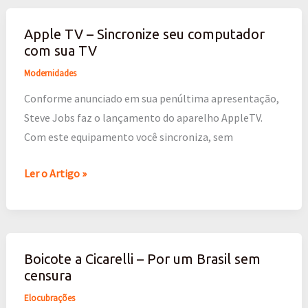
Apple TV – Sincronize seu computador
Apple
com sua TV
TV
–
Modernidades
Sincronize
Conforme anunciado em sua penúltima apresentação,
seu
Steve Jobs faz o lançamento do aparelho AppleTV.
computador
Com este equipamento você sincroniza, sem
com
sua
Ler o Artigo »
TV
Boicote a Cicarelli – Por um Brasil sem
Boicote
censura
a
Cicarelli
Elocubrações