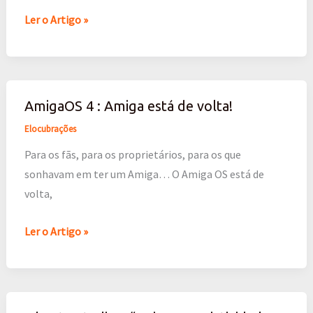
o
Ler o Artigo »
final
de
2007
AmigaOS 4 : Amiga está de volta!
AmigaOS
4
Elocubrações
:
Para os fãs, para os proprietários, para os que
Amiga
sonhavam em ter um Amiga… O Amiga OS está de
está
volta,
de
volta!
Ler o Artigo »