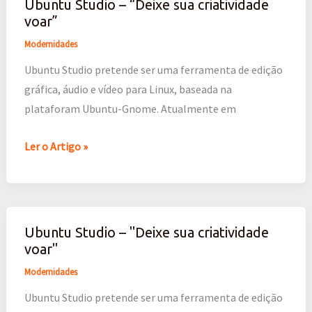
Ubuntu Studio – “Deixe sua criatividade
Ubuntu
voar”
Studio
–
Modernidades
“Deixe
Ubuntu Studio pretende ser uma ferramenta de edição
sua
gráfica, áudio e vídeo para Linux, baseada na
criatividade
plataforam Ubuntu-Gnome. Atualmente em
voar”
Ler o Artigo »
Ubuntu Studio – "Deixe sua criatividade
Ubuntu
voar"
Studio
–
Modernidades
"Deixe
Ubuntu Studio pretende ser uma ferramenta de edição
sua