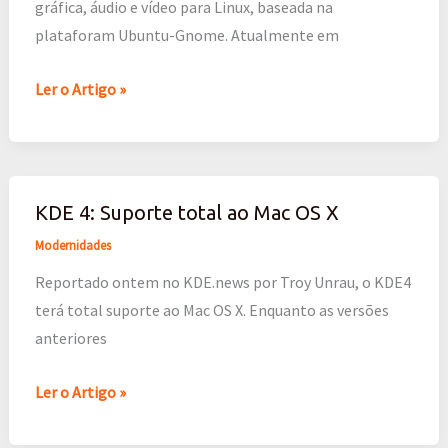
gráfica, áudio e vídeo para Linux, baseada na
criatividade
plataforam Ubuntu-Gnome. Atualmente em
voar"
Ler o Artigo »
KDE 4: Suporte total ao Mac OS X
KDE
4:
Modernidades
Suporte
Reportado ontem no KDE.news por Troy Unrau, o KDE4
total
terá total suporte ao Mac OS X. Enquanto as versões
ao
anteriores
Mac
OS
Ler o Artigo »
X