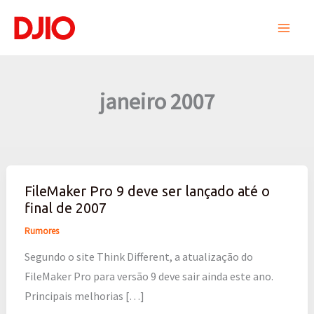
Ir
para
o
conteúdo
janeiro 2007
FileMaker Pro 9 deve ser lançado até o
FileMaker
final de 2007
Pro
9
Rumores
deve
Segundo o site Think Different, a atualização do
ser
FileMaker Pro para versão 9 deve sair ainda este ano.
lançado
Principais melhorias […]
até