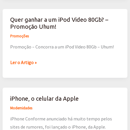
Quer ganhar a um iPod Video 80Gb? –
Quer
Promoção Uhum!
ganhar
a
Promoções
um
Promoção – Concorra a um iPod Video 80Gb – Uhum!
iPod
Video
Ler o Artigo »
80Gb?
–
Promoção
Uhum!
iPhone, o celular da Apple
iPhone,
o
Modernidades
celular
iPhone Conforme anunciado há muito tempo pelos
da
sites de rumores, foi lançado o iPhone, da Apple.