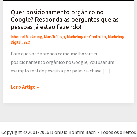
que
Quer posicionamento orgânico no
as
Google? Responda as perguntas que as
pessoas
pessoas já estão fazendo!
já
Inbound Marketing
,
Mais Tráfego
,
Marketing de Conteúdo
,
Marketing
estão
Digital
,
SEO
fazendo!
Para que você aprenda como melhorar seu
posicionamento orgânico no Google, vou usar um
exemplo real de pesquisa por palavra-chave […]
Ler o Artigo »
Copyright © 2001-2026 Dionizio Bonfim Bach - Todos os direitos