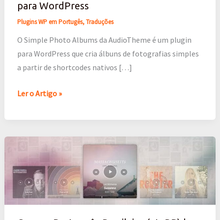
para WordPress
Tradução
Plugins WP em Portugês
,
Traduções
do
plugin
O Simple Photo Albums da AudioTheme é um plugin
para
para WordPress que cria álbuns de fotografias simples
WordPress
a partir de shortcodes nativos […]
Ler o Artigo »
Cue
em
Português
Brasileiro
(pt_BR)
|