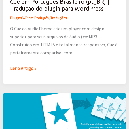
Cue em Português Brasileiro (pt_BR) |
Tradução
Tradução do plugin para WordPress
do
Plugins WP em Portugês
,
Traduções
plugin
para
O Cue da AudioTheme cria um player com design
WordPress
superior para seus arquivos de áudio (ex: MP3).
Construído em HTML5 e totalmente responsivo, Cue é
perfeitamente compatível com
Ler o Artigo »
Blog
Copier
em
Português