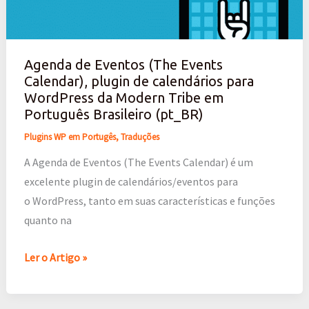
(The
Events
Calendar),
Agenda de Eventos (The Events
plugin
Calendar), plugin de calendários para
de
WordPress da Modern Tribe em
calendários
Português Brasileiro (pt_BR)
para
Plugins WP em Portugês
,
Traduções
WordPress
A Agenda de Eventos (The Events Calendar) é um
da
excelente plugin de calendários/eventos para
Modern
o WordPress, tanto em suas características e funções
Tribe
quanto na
em
Português
Ler o Artigo »
Brasileiro
(pt_BR)