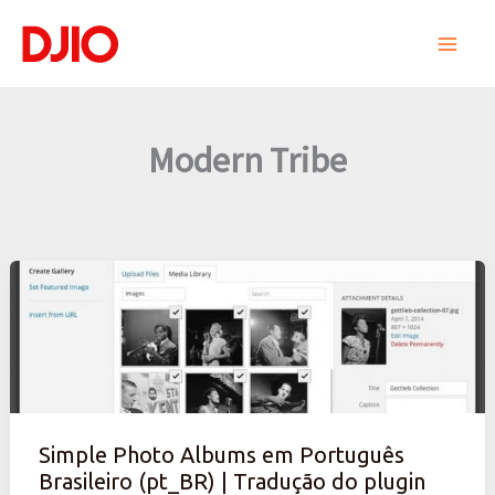
Ir
para
o
conteúdo
Modern Tribe
Simple
Photo
Albums
em
Português
Brasileiro
Simple Photo Albums em Português
(pt_BR)
Brasileiro (pt_BR) | Tradução do plugin
|