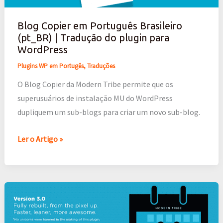
Brasileiro
(pt_BR)
Blog Copier em Português Brasileiro
|
(pt_BR) | Tradução do plugin para
Tradução
WordPress
do
Plugins WP em Portugês
,
Traduções
plugin
para
O Blog Copier da Modern Tribe permite que os
WordPress
superusuários de instalação MU do WordPress
dupliquem um sub-blogs para criar um novo sub-blog.
Ler o Artigo »
Agenda
de
Eventos