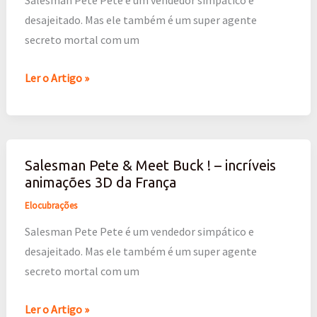
Salesman Pete Pete é um vendedor simpático e
Buck
desajeitado. Mas ele também é um super agente
!
secreto mortal com um
–
incríveis
Ler o Artigo »
animações
3D
da
França
Salesman Pete & Meet Buck ! – incríveis
Salesman
animações 3D da França
Pete
&
Elocubrações
Meet
Salesman Pete Pete é um vendedor simpático e
Buck
desajeitado. Mas ele também é um super agente
!
secreto mortal com um
–
incríveis
Ler o Artigo »