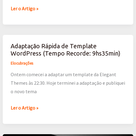
–
Ler o Artigo »
WordCamp
Curitiba
Adaptação Rápida de Template
Adaptação
WordPress (Tempo Recorde: 9hs35min)
Rápida
de
Elocubrações
Template
Ontem comecei a adaptar um template da Elegant
WordPress
Themes às 22:30. Hoje terminei a adaptação e publiquei
(Tempo
o novo tema
Recorde:
9hs35min)
Ler o Artigo »