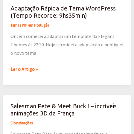
Adaptação Rápida de Tema WordPress
Adaptação
(Tempo Recorde: 9hs35min)
Rápida
de
Temas WP em Portugês
Tema
Ontem comecei a adaptar um template da Elegant
WordPress
Themes às 22:30. Hoje terminei a adaptação e publiquei
(Tempo
o novo tema
Recorde:
9hs35min)
Ler o Artigo »
Salesman Pete & Meet Buck ! – incríveis
Salesman
animações 3D da França
Pete
&
Elocubrações
Meet