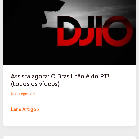
Assista
agora:
O
Brasil
não
é
do
PT!
(todos
Assista agora: O Brasil não é do PT!
os
(todos os vídeos)
vídeos)
Uncategorized
Ler o Artigo »