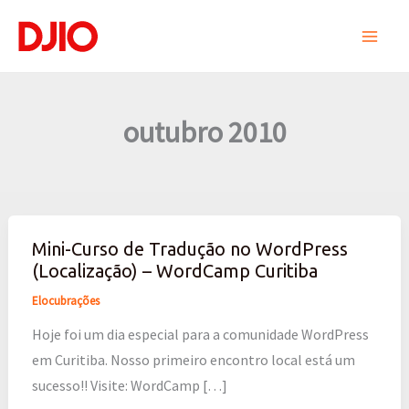
Ir
para
o
conteúdo
outubro 2010
Mini-Curso de Tradução no WordPress
Mini-
(Localização) – WordCamp Curitiba
Curso
de
Elocubrações
Tradução
Hoje foi um dia especial para a comunidade WordPress
no
em Curitiba. Nosso primeiro encontro local está um
WordPress
sucesso!! Visite: WordCamp […]
(Localização)