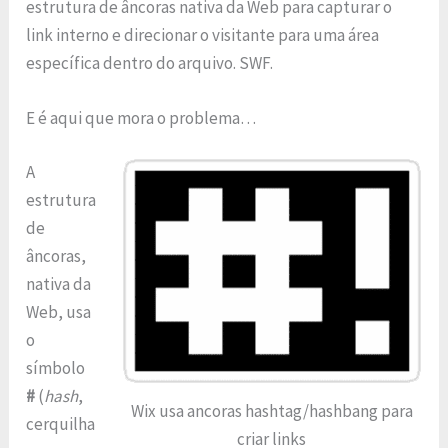
estrutura de âncoras nativa da Web para capturar o
link interno e direcionar o visitante para uma área
específica dentro do arquivo. SWF.
E é aqui que mora o problema…
A
estrutura
de
âncoras,
nativa da
Web, usa
o
símbolo
#
(
hash
,
Wix usa ancoras hashtag/hashbang para
cerquilha
criar links