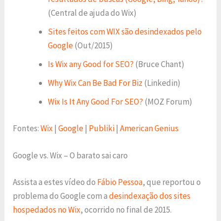
(Central de ajuda do Wix)
Sites feitos com WIX são desindexados pelo
Google
(Out/2015)
Is Wix any Good for SEO?
(Bruce Chant)
Why Wix Can Be Bad For Biz
(Linkedin)
Wix Is It Any Good For SEO?
(MOZ Forum)
Fontes:
Wix
|
Google
|
Publiki
|
American Genius
Google vs. Wix – O barato sai caro
Assista a estes vídeo do
Fábio Pessoa
, que reportou o
problema do Google com a
desindexação dos sites
hospedados no Wix
, ocorrido no final de 2015.