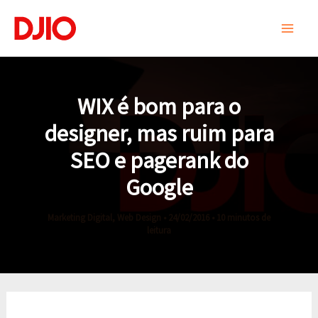
Ir
para
o
conteúdo
WIX é bom para o
designer, mas ruim para
SEO e pagerank do
Google
Marketing Digital
,
Web Design
•
24/02/2016
•
10 minutos de
leitura