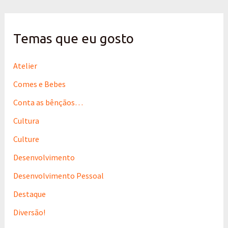
q
u
i
s
Temas que eu gosto
a
r
p
Atelier
o
Comes e Bebes
r
:
Conta as bênçãos…
Cultura
Culture
Desenvolvimento
Desenvolvimento Pessoal
Destaque
Diversão!