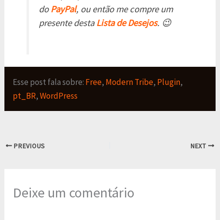
do
PayPal
, ou então me compre um
presente desta
Lista de Desejos
. 😉
Esse post fala sobre:
Free
,
Modern Tribe
,
Plugin
,
pt_BR
,
WordPress
PREVIOUS
NEXT
Deixe um comentário