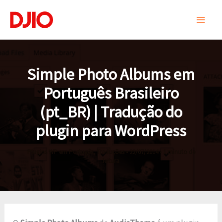
Ir
para
o
conteúdo
Simple Photo Albums em
Português Brasileiro
(pt_BR) | Tradução do
plugin para WordPress
Plugins WP em Portugês
,
Traduções
•
22/07/2014
•
1 minuto de
leitura