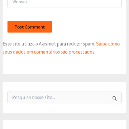
Este site utiliza o Akismet para reduzir spam.
Saiba como
seus dados em comentários são processados
.
P
e
s
q
u
i