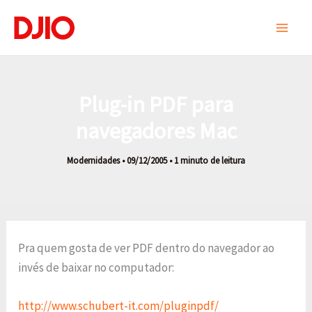
Ir
para
o
conteúdo
Plug-in PDF para
navegadores Mac
Modernidades
•
09/12/2005
•
1 minuto de leitura
Pra quem gosta de ver PDF dentro do navegador ao
invés de baixar no computador:
http://www.schubert-it.com/pluginpdf/