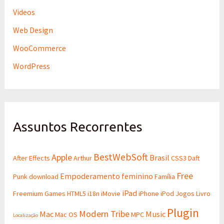
Videos
Web Design
WooCommerce
WordPress
Assuntos Recorrentes
BestWebSoft
Apple
Brasil
After Effects
Arthur
CSS3
Daft
Free
Empoderamento feminino
Punk
download
Família
iPad
Freemium
Games
HTML5
i18n
iMovie
iPhone
iPod
Jogos
Livro
Plugin
Modern Tribe
Mac
Music
Mac OS
MPC
Localização