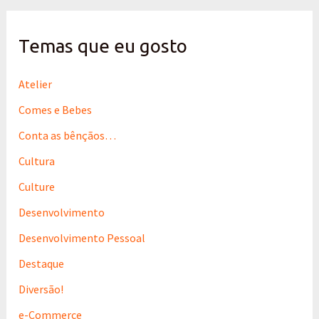
u
i
s
Temas que eu gosto
a
r
p
Atelier
o
Comes e Bebes
r
:
Conta as bênçãos…
Cultura
Culture
Desenvolvimento
Desenvolvimento Pessoal
Destaque
Diversão!
e-Commerce