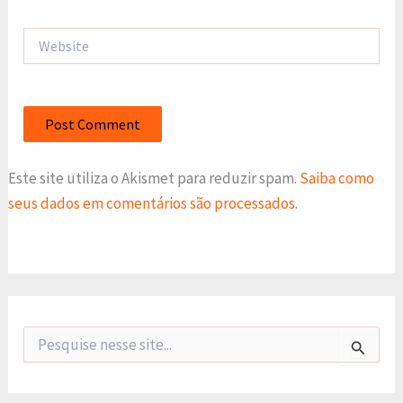
Website
Este site utiliza o Akismet para reduzir spam.
Saiba como
seus dados em comentários são processados
.
P
e
s
q