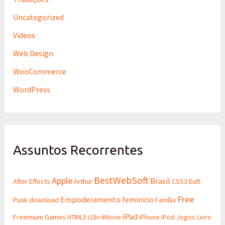
Uncategorized
Videos
Web Design
WooCommerce
WordPress
Assuntos Recorrentes
BestWebSoft
Apple
Brasil
After Effects
Arthur
CSS3
Daft
Free
Empoderamento feminino
Punk
download
Família
iPad
Freemium
Games
HTML5
i18n
iMovie
iPhone
iPod
Jogos
Livro