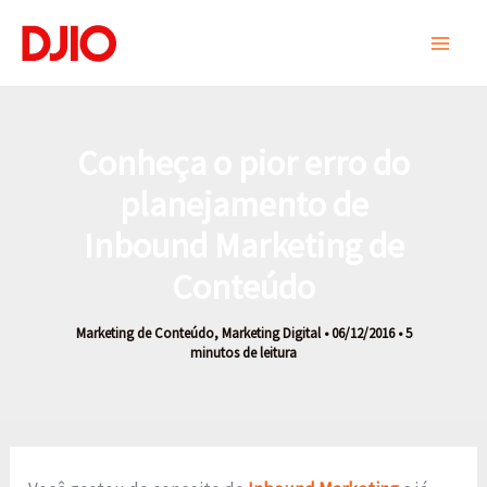
Ir
para
o
conteúdo
Conheça o pior erro do
planejamento de
Inbound Marketing de
Conteúdo
Marketing de Conteúdo
,
Marketing Digital
•
06/12/2016
•
5
minutos de leitura