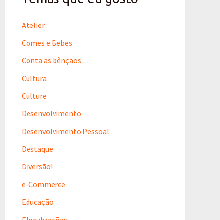
a
r
p
Atelier
o
r
Comes e Bebes
:
Conta as bênçãos…
Cultura
Culture
Desenvolvimento
Desenvolvimento Pessoal
Destaque
Diversão!
e-Commerce
Educação
Elocubrações