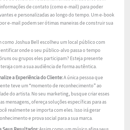
 informações de contato (como e-mail) para poder
evantes e personalizadas ao longo do tempo. Um e-book
por e-mail podem ser ótimas maneiras de construir sua
 como Joshua Bell escolheu um local público com
dentificar onde o seu público-alvo passa o tempo
 fóruns ou grupos eles participam? Esteja presente
teraja com a sua audiência de forma autêntica.
ize a Experiência do Cliente:
A única pessoa que
mente teve um “momento de reconhecimento” ao
dade do artista. No seu marketing, busque criar esses
as mensagens, ofereça soluções específicas para as
cê realmente se importa com eles. Isso irá gerar
nhecimento e prova social para a sua marca.
e Seus Resultados:
Assim como um músico afina seus