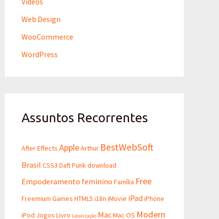
Videos
Web Design
WooCommerce
WordPress
Assuntos Recorrentes
BestWebSoft
Apple
After Effects
Arthur
Brasil
CSS3
Daft Punk
download
Free
Empoderamento feminino
Família
iPad
Freemium
Games
HTML5
i18n
iMovie
iPhone
Modern
Mac
iPod
Jogos
Livro
Mac OS
Localização