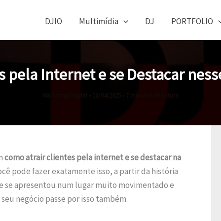
DJIO
Multimídia
DJ
PORTFOLIO
s pela Internet e se Destacar ne
Marketing Digital
•
16/04/2025
•
7 minutos de leitura
am
como atrair clientes pela internet e se destacar na
cê pode fazer exatamente isso, a partir da história
e se apresentou num lugar muito movimentado e
 seu negócio passe por isso também.