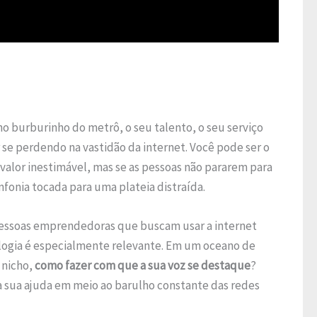
o burburinho do metrô, o seu talento, o seu serviço
 se perdendo na vastidão da internet. Você pode ser o
valor inestimável, mas se as pessoas não pararem para
nfonia tocada para uma plateia distraída.
e pessoas emprendedoras que buscam usar a internet
nalogia é especialmente relevante. Em um oceano de
 nicho,
como fazer com que a sua voz se destaque
?
 sua ajuda em meio ao barulho constante das redes