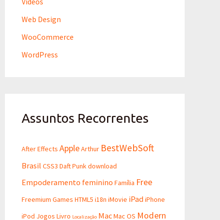
Videos
Web Design
WooCommerce
WordPress
Assuntos Recorrentes
BestWebSoft
Apple
After Effects
Arthur
Brasil
CSS3
Daft Punk
download
Free
Empoderamento feminino
Família
iPad
Freemium
Games
HTML5
i18n
iMovie
iPhone
Modern
Mac
iPod
Jogos
Livro
Mac OS
Localização