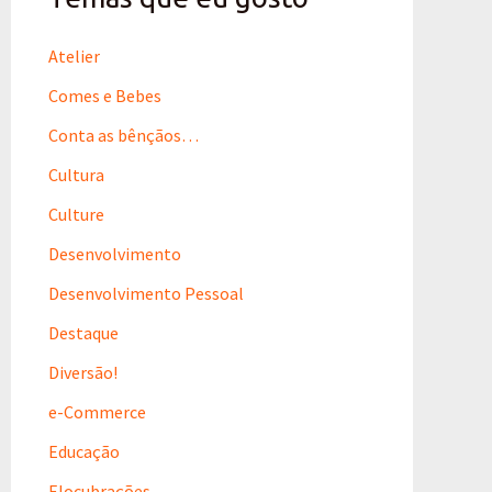
a
r
p
Atelier
o
r
Comes e Bebes
:
Conta as bênçãos…
Cultura
Culture
Desenvolvimento
Desenvolvimento Pessoal
Destaque
Diversão!
e-Commerce
Educação
Elocubrações