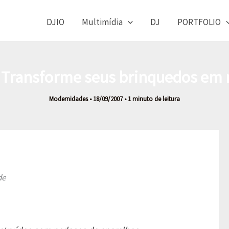
DJIO
Multimídia
DJ
PORTFOLIO
– Transforme seus brinquedos em 
Modernidades
•
18/09/2007
•
1 minuto de leitura
de