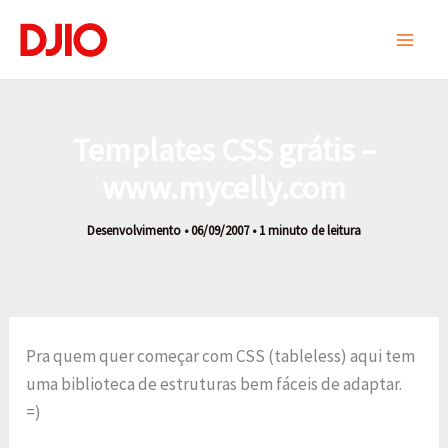
Ir
para
o
conteúdo
Templates CSS grátis –
www.mycelly.com
Desenvolvimento
•
06/09/2007
•
1 minuto de leitura
Pra quem quer começar com CSS (tableless) aqui tem
uma biblioteca de estruturas bem fáceis de adaptar.
=)