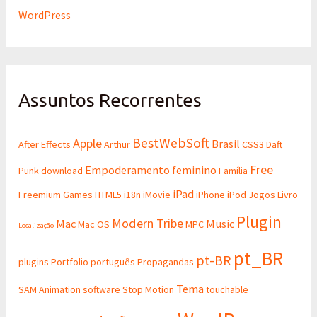
WordPress
Assuntos Recorrentes
BestWebSoft
Apple
Brasil
After Effects
Arthur
CSS3
Daft
Free
Empoderamento feminino
Punk
download
Família
iPad
Freemium
Games
HTML5
i18n
iMovie
iPhone
iPod
Jogos
Livro
Plugin
Modern Tribe
Mac
Music
Mac OS
MPC
Localização
pt_BR
pt-BR
plugins
Portfolio
português
Propagandas
Tema
SAM Animation
software
Stop Motion
touchable