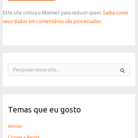
Este site utiliza o Akismet para reduzir spam.
Saiba como
seus dados em comentários são processados
.
P
e
s
q
u
i
s
Temas que eu gosto
a
r
p
Atelier
o
Comes e Bebes
r